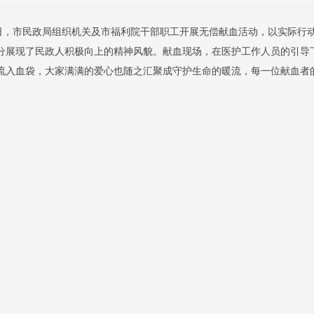
日，市民政局组织
机关及市福利院
干部职工开展无偿献血活动，以实际行
分展现了民政人积极向上的精神风貌。献血现场，在医护工作人员的引导
流入血袋，大家满满的爱心也随之汇聚成守护生命的暖流，每一位献血者