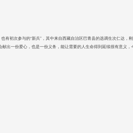
，也有初次参与的“新兵”，其中来自
西藏自治区巴青县的选调生次仁达，刚
会献出一份爱心，也是一份义务，能让需要的人生命得到延续很有意义，