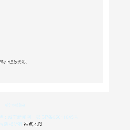
行动中绽放光彩。
咸宁市慈善会
持：咸宁新闻网 鄂ICP备05011845号
政局 版权所有
站点地图