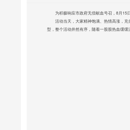
为积极响应市
政府
无偿献血号召
，
8
月
15
活动当天，大家精神饱满、热情高涨，充
型，整个活动井然有序，随着一股股热血缓缓