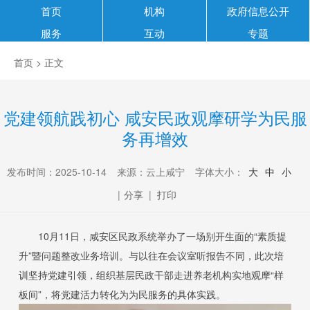
首页
机构
政府信息公开
服务
互动
专题
首页
> 正文
党建领航践初心 咸安民政观摩研学为民服
务再增效
发布时间：2025-10-14
来源：云上咸宁
字体大小：
大
中
小
|
分享
|
打印
10月11日，咸安区民政系统举办了一场别开生面的“素质提
升”暨问题整改业务培训。与以往在会议室听报告不同，此次培
训坚持党建引领，组织基层民政干部走进养老机构实地观摩“样
板间”，将党建活力转化为为民服务的具体实践。