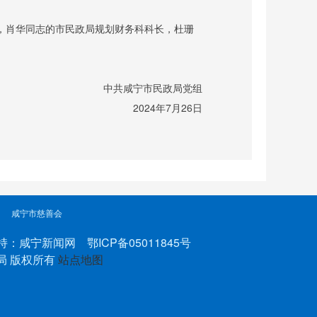
，肖华同志的市民政局规划财务科科长，杜珊
中共咸宁市民政局党组
20
24
年
7
月
26
日
咸宁市慈善会
持：咸宁新闻网 鄂ICP备05011845号
政局 版权所有
站点地图