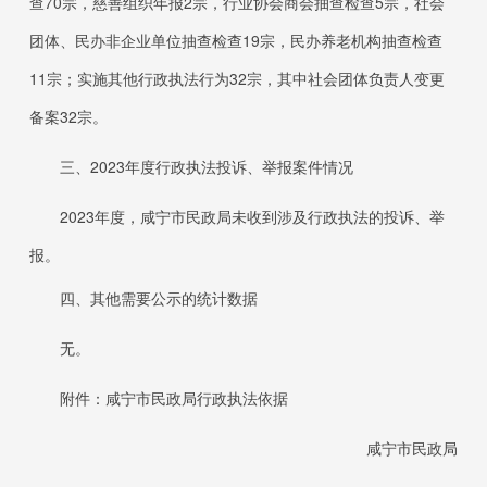
查
70
宗，慈善组织年报
2
宗，行业协会商会抽查检查
5
宗，社会
团体、民办非企业单位抽查检查
19
宗，民办养老机构抽查检查
11
宗；实施其他行政执法行为
32
宗，其中社会团体负责人变更
备案
32
宗。
三、
202
3
年度行政执法投诉、举报案件情况
2023
年度，咸宁市民政局未收到涉及
行政执法的投诉、举
报。
四、其他需要公示的统计数据
无。
附件：咸宁市民政局行政执法依据
咸宁市民政局