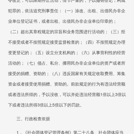
令改正，可以限期停止活动；情节严重的，予以撤销登记；构成
犯罪的，依法追究刑事责任：（一）涂改、出租、出借民办非企
业单位登记证书，或者出租、出借民办非企业单位印章的；
（二）超出其章程规定的宗旨和业务范围进行活动的；（三）拒
不接受或者不按照规定接受监督检查的；（四）不按照规定办理
变更登记的；（五）设立分支机构的；（六）从事营利性的经营
活动的；（七）侵占、私分、挪用民办非企业单位的资产或者所
接受的捐赠、资助的；（八）违反国家有关规定收取费用、筹集
资金或者接受使用捐赠、资助的。前款规定的行为有违法经营额
或者违法所得的，予以没收，可以并处违法经营额
1
倍以上
3
倍以
下或者违法所得
3
倍以上
5
倍以下的罚款。
三、行政检查依据
1．
《社会团体登记管理条例》第二十八条 社会团体应当