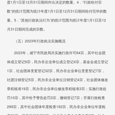
度
1
月
1
日至
12
月
31
日
期间作出决定的数量。
4．“
行政给付宗
数”的统计范围为统计年度
1
月
1
日至
12
月
31
日
期间给付完毕的数
量。
5．“
其他行政执法行为”的统计范围为统计年度
1
月
1
日至
12
月
31
日
期间完成的宗数。
（五）
202
3
年行政执法实施概况
2023
年，咸宁市民政局共实施行政许可
84
宗，其中社会团
体成立登记
9
宗，民办非企业单位成立登记
4
宗，基金会成立登记
1
宗，社会团体变更登记
32
宗，民办非企业单位变更登记
7
宗，
社团注销登记
5
宗，民办非企业单位注销登记
4
宗，社会团体修改
章程核准
19
宗，民办非企业单位修改章程核准
3
宗；实施行政处
罚
10
宗，其中给予警告处罚
3
宗，撤销登记
7
宗；开展行政检查
299
宗，其中社会团体年度检查
192
宗，民办非企业单位年度检