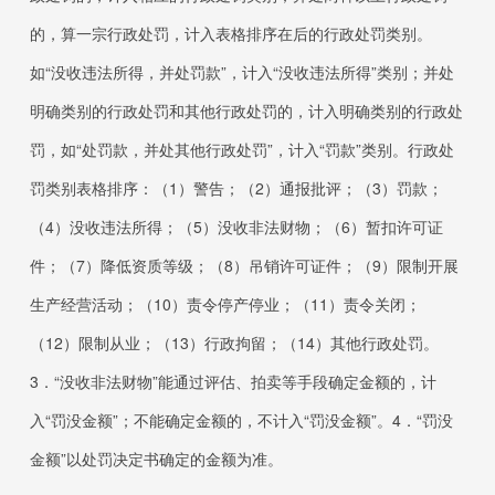
的，算一宗行政处罚，计入表格排序在后的行政处罚类别。
如“没收违法所得，并处罚款”，计入“没收违法所得”类别；并处
明确类别的行政处罚和其他行政处罚的，计入明确类别的行政处
罚，如“处罚款，并处其他行政处罚”，计入“罚款”类别。行政处
罚类别表格排序：（
1
）警告；（
2
）通报批评；（
3
）罚款；
（
4
）没收违法所得；（
5
）没收非法财物；（
6
）暂扣许可证
件；（
7
）降低资质等级；（
8
）吊销许可证件；（
9
）限制开展
生产经营活动；（
10
）责令停产停业；（
11
）责令关闭；
（
12
）限制从业；（
13
）行政拘留；（
14
）其他行政处罚。
3．“
没收非法财物”能通过评估、拍卖等手段确定金额的，计
入“罚没金额”；不能确定金额的，不计入“罚没金额”。
4．“
罚没
金额”以处罚决定书确定的金额为准。