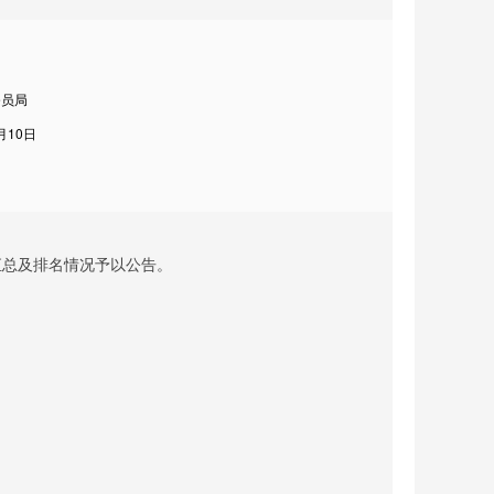
务员局
月10日
汇总及排名情况予以公告。