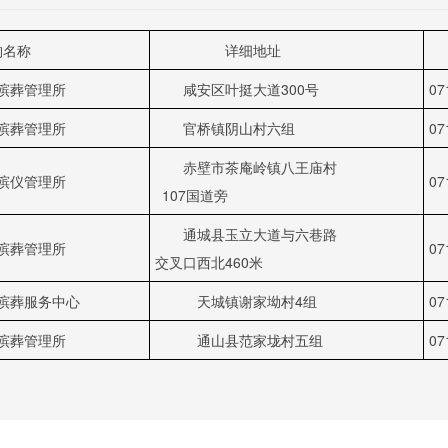
名称
详细地址
殡葬管理所
咸安区叶挺大道300号
07
殡葬管理所
官桥镇阴山村六组
07
赤壁市茶庵岭镇八王庙村
殡仪管理所
07
107国道旁
通城县玉立大道与六巷路
殡葬管理所
07
交叉口西北460米
殡葬服务中心
天城镇谢家坳村4组
07
殡葬管理所
通山县范家垅村五组
07