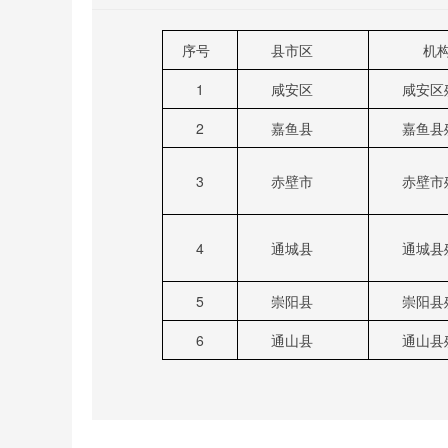
序号
县市区
机构
1
咸安区
咸安区
2
嘉鱼县
嘉鱼县
3
赤壁市
赤壁市
4
通城县
通城县
5
崇阳县
崇阳县
6
通山县
通山县