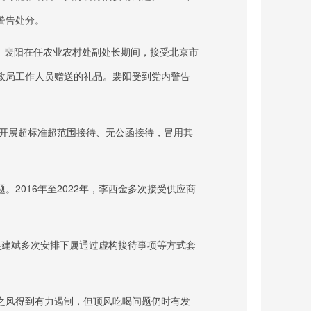
警告处分。
4月，裴阳在任农业农村处副处长期间，接受北京市
政局工作人员赠送的礼品。裴阳受到党内警告
多次开展超标准超范围接待、无公函接待，冒用其
题。
2016年至2022年，李西金多次接受供应商
年，吴建斌多次安排下属通过虚构接待事项等方式套
之风得到有力遏制，但顶风吃喝问题仍时有发