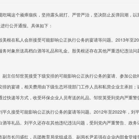
规吃喝这个顽瘴痼疾，坚持露头就打、严管严治，坚决防止反弹回潮，以
题进行公开通报。具体如下：
殷美根在私人会所接受可能影响公正执行公务的宴请等问题。
2013年至
服务对象所送高档白酒等礼品和礼金。殷美根还存在其他严重违纪违法问
、副主任邹世英接受下级安排的可能影响公正执行公务的宴请、参加公款
安排的宴请，相关费用由下级生态环境部门工作人员和私营企业主承担；
通过快递等方式，收受环保企业人员寄送的礼品。邹世英受到党内严重警
刘平久接受可能影响公正执行公务的宴请等问题。
2012年至2022年
白酒等礼品。刘平久还存在其他违纪违法问题，受到党内严重警告、政务
市副市长闫盛红，兵团教育局党组成员、副局长尹若强在企业内部食堂接