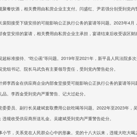
规聚餐饮酒，相关费用由私营企业主支付。闫盛红、尹若强分别受到党内
长裴阳接受下级安排的可能影响公正执行公务的宴请等问题。
2023年
部食堂安排的宴请，相关费用由私营企业主承担，宴请结束后收受该区财
超标准接待、“吃公函”等问题。
2019年至2021年，新平县人民法院
院党组书记、院长马武负有主要领导责任，受到党内警告处分。
计师李西金在供应商企业内部食堂接受可能影响公正执行公务的宴请等问
礼品。李西金受到党内严重警告、记大过处分。
党委委员、副行长吴建斌套取费用公款吃喝等问题。
2022年至2023
；违规收受供应商所送礼金。吴建斌受到党内严重警告处分。
事小节，关系党在人民群众心中的形象。党的十八大以来，违规大吃大喝