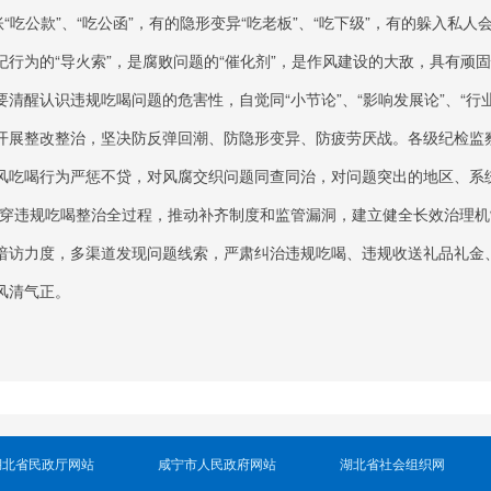
“吃公款”、“吃公函”，有的隐形变异“吃老板”、“吃下级”，有的躲入私人
行为的“导火索”，是腐败问题的“催化剂”，是作风建设的大敌，具有顽
清醒认识违规吃喝问题的危害性，自觉同“小节论”、“影响发展论”、“行
开展整改整治，坚决防反弹回潮、防隐形变异、防疲劳厌战。各级纪检监
风吃喝行为严惩不贷，对风腐交织问题同查同治，对问题突出的地区、系
贯穿违规吃喝整治全过程，推动补齐制度和监管漏洞，建立健全长效治理机
暗访力度，多渠道发现问题线索，严肃纠治违规吃喝、违规收送礼品礼金
风清气正。
湖北省民政厅网站
咸宁市人民政府网站
湖北省社会组织网