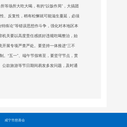
会所等场所大吃大喝，有的“以饭作局”，大搞团
固性、反复性，稍有松懈就可能滋生蔓延，必须
业特殊论”等错误思想作斗争，强化对本地区本
察机关要以高度责任感抓好违规吃喝整治，始
统开展专项严查严处。要坚持一体推进“三不
制。“五一”、端午节假将至，要坚守节点，贯
、公款旅游等节日期间易发多发问题，及时通
咸宁市慈善会