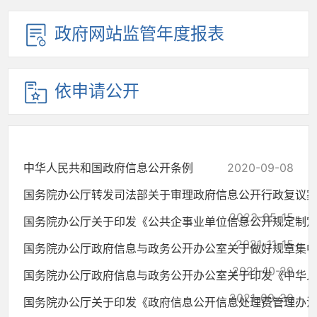
政府网站监管年度报表
依申请公开
中华人民共和国政府信息公开条例
2020-09-08
国务院办公厅转发司法部关于审理政府信息公开行政复议案件.
2023-05-15
国务院办公厅关于印发《公共企事业单位信息公开规定制定办.
2021-11-15
国务院办公厅政府信息与政务公开办公室关于做好规章集中公.
2021-10-29
国务院办公厅政府信息与政务公开办公室关于印发《中华人民.
2021-09-30
国务院办公厅关于印发《政府信息公开信息处理费管理办法》.